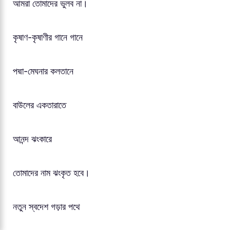
আমরা তোমাদের ভুলব না।
কৃষাণ-কৃষাণীর গানে গানে
পদ্মা-মেঘনার কলতানে
বাউলের একতারাতে
আনন্দ ঝংকারে
তোমাদের নাম ঝংকৃত হবে।
নতুন স্বদেশ গড়ার পথে