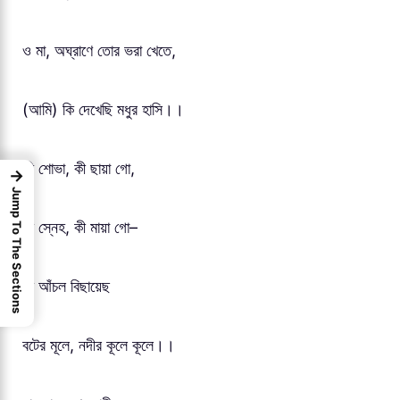
ও মা, অঘ্রাণে তোর ভরা খেতে,
(আমি) কি দেখেছি মধুর হাসি।।
কী শোভা, কী ছায়া গো,
→
Jump To The Sections
কী স্নেহ, কী মায়া গো–
কী আঁচল বিছায়েছ
বটের মূলে, নদীর কূলে কূলে।।