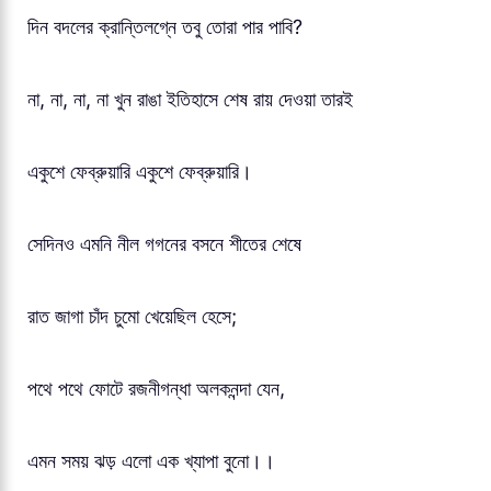
দিন বদলের ক্রান্তিলগ্নে তবু তোরা পার পাবি?
না, না, না, না খুন রাঙা ইতিহাসে শেষ রায় দেওয়া তারই
একুশে ফেব্রুয়ারি একুশে ফেব্রুয়ারি।
সেদিনও এমনি নীল গগনের বসনে শীতের শেষে
রাত জাগা চাঁদ চুমো খেয়েছিল হেসে;
পথে পথে ফোটে রজনীগন্ধা অলকনন্দা যেন,
এমন সময় ঝড় এলো এক খ্যাপা বুনো।।